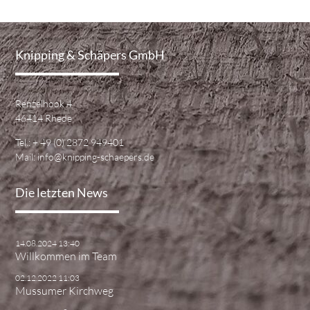
Knipping & Schäpers GmbH
Renzelhook 4
46414 Rhede
Tel.:
+ 49 (0) 2872 949401
Mail:
info@knipping-schaepers.de
Die letzten News
14.08.2024 13:40
Willkommen im Team
02.12.2022 11:03
Mussumer Kirchweg